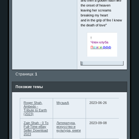
and then a golden flash like
the onset of heaven
leaving her screams
breaking my heart
and in the grip of fire I knew
the death of love"
!
Член клуба
П
о
з
и
т
и
ффф
0
Страница:
1
Похожие темы
Roger Shah,
МузыкА
2023-06-26
Ambedo -
Tribute to Earth
(2023)
Zain Shah - 0 To
Литература,
2023-09-08
Full-Time eBay
искусство и
Seller Download
культура, книги
2023