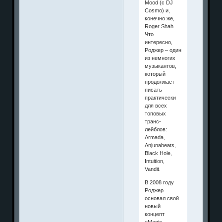
Mood (c DJ
Cosmo) и,
конечно же,
Roger Shah.
Что
интересно,
Роджер – один
из немногих
музыкантов,
который
продолжает
писать
практически
для всех
топовых
транс-
лейблов:
Armada,
Anjunabeats,
Black Hole,
Intuition,
Vandit.
В 2008 году
Роджер
основал свой
новый
концепт
«Magic