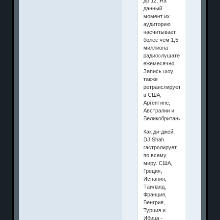
до 12. На
данный
момент их
аудиторию
насчитывает
более чем 1,5
миллиона
радиослушателей
ежемесячно.
Запись шоу
также
ретранслируется
в США,
Аргентине,
Австралии и
Великобритании.
Как ди-джей,
DJ Shah
гастролирует
по всему
миру. США,
Греция,
Испания,
Таиланд,
Франция,
Венгрия,
Турция и
Ибица -