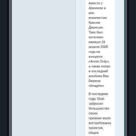
вместе с
Армином и
рок-
вокалистом
Крисом
Джонсом.
Трек был
исполнен
вживую 19
апреля 2008
года на
концерте
«Armin Only»,
а также попал
в последний
альбома Ван
Бюрена
«Imagine».
В последние
годы Shah
забросил
большинство
своих
прежних мало
востребованных
проектов,
общее