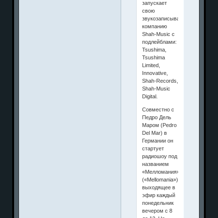
запускает
свою
звукозаписывающую
компанию
Shah-Music с
подлейблами:
Tsushima,
Tsushima
Limited,
Innovative,
Shah-Records,
Shah-Music
Digital.
Совместно с
Педро Дель
Маром (Pedro
Del Mar) в
Германии он
стартует
радиошоу под
названием
«Мелломания»
(«Mellomania»),
выходящее в
эфир каждый
понедельник
вечером с 8