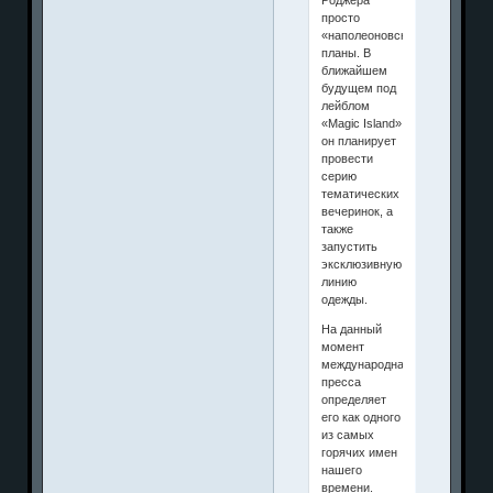
просто
«наполеоновские»
планы. В
ближайшем
будущем под
лейблом
«Magic Island»
он планирует
провести
серию
тематических
вечеринок, а
также
запустить
эксклюзивную
линию
одежды.
На данный
момент
международная
пресса
определяет
его как одного
из самых
горячих имен
нашего
времени.