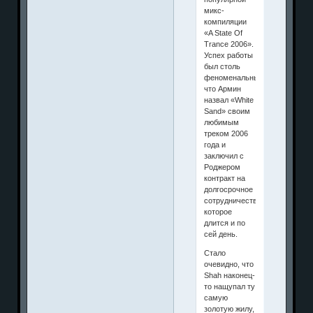
микс-
компиляции
«A State Of
Trance 2006».
Успех работы
был столь
феноменальным,
что Армин
назвал «White
Sand» своим
любимым
треком 2006
года и
заключил с
Роджером
контракт на
долгосрочное
сотрудничество,
которое
длится и по
сей день.
Стало
очевидно, что
Shah наконец-
то нащупал ту
самую
золотую жилу,