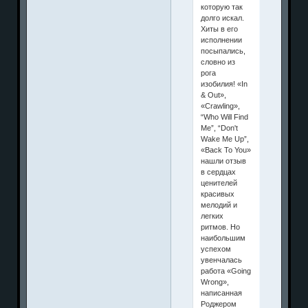
которую так
долго искал.
Хиты в его
исполнении
посыпались,
словно из
рога
изобилия! «In
& Out»,
«Crawling»,
“Who Will Find
Me”, “Don't
Wake Me Up”,
«Back To You»
нашли отзыв
в сердцах
ценителей
красивых
мелодий и
легких
ритмов. Но
наибольшим
успехом
увенчалась
работа «Going
Wrong»,
написанная
Роджером