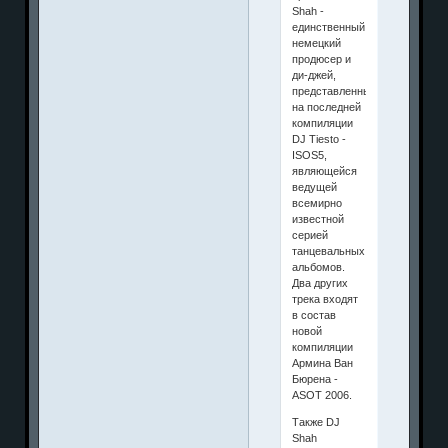
Shah -
единственный
немецкий
продюсер и
ди-джей,
представленный
на последней
компиляции
DJ Tiesto -
ISOS5,
являющейся
ведущей
всемирно
известной
серией
танцевальных
альбомов.
Два других
трека входят
в состав
новой
компиляции
Армина Ван
Бюрена -
ASOT 2006.
Также DJ
Shah