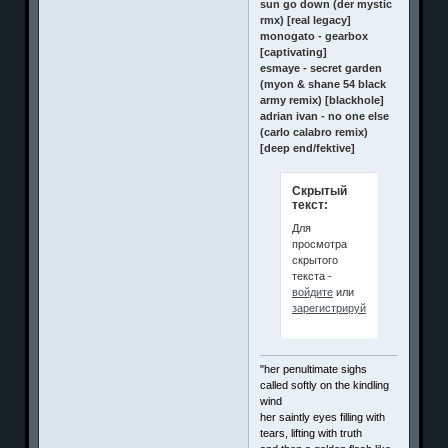
sun go down (der mystic
rmx) [real legacy]
monogato - gearbox
[captivating]
esmaye - secret garden
(myon & shane 54 black
army remix) [blackhole]
adrian ivan - no one else
(carlo calabro remix)
[deep end/fektive]
Скрытый
текст:
Для
просмотра
скрытого
текста -
войдите
или
зарегистрируйтесь
.
"her penultimate sighs
called softly on the kindling
wind
her saintly eyes filling with
tears, lifting with truth