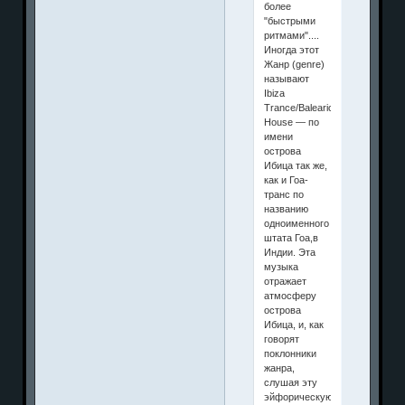
более
"быстрыми
ритмами"....
Иногда этот
Жанр (genre)
называют
Ibiza
Trance/Balearic
House — по
имени
острова
Ибица так же,
как и Гоа-
транс по
названию
одноименного
штата Гоа,в
Индии. Эта
музыка
отражает
атмосферу
острова
Ибица, и, как
говорят
поклонники
жанра,
слушая эту
эйфорическую