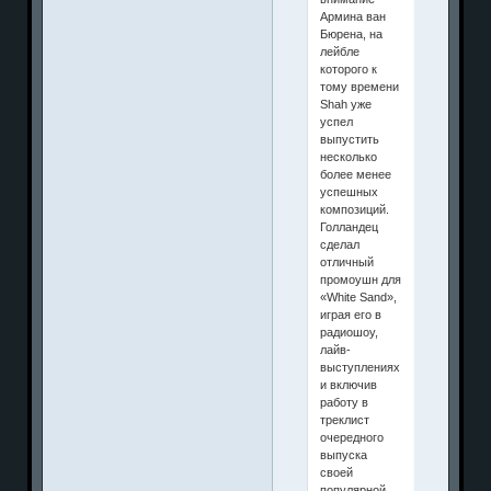
Армина ван
Бюрена, на
лейбле
которого к
тому времени
Shah уже
успел
выпустить
несколько
более менее
успешных
композиций.
Голландец
сделал
отличный
промоушн для
«White Sand»,
играя его в
радиошоу,
лайв-
выступлениях
и включив
работу в
треклист
очередного
выпуска
своей
популярной