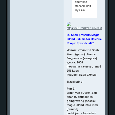
приятная
мелодичная
музыка.....
DJ Shah presents Magic
Island - Music for Balearic
People Episode #001.
Исполнитель: DJ Shah
Жанр (genre): Trance
Год релиза (выпуска)
диска: 2008
Формат и качество: mp3
256 kbps
Размер (Size): 170 Mb
Tracklisting:
Part 1:
armin van buuren & dj
shah ft. chris jones -
going wrong (special
magic island intro mix)
[armind]
carl & joni - foresaken