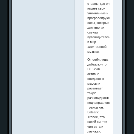
страны, где он
играет свои
уникальные и
прогрессирующие
сеты, которые
для многих
служат
путеводителем
в мир
электронной
музыки.
От себя лишь
добавлю что
DJ Shah
активно
внедряет в
массы и
развивает
такую
разновидность/
поднаправление
транса как
Balearic
Trance, это
некий синтез
чил аута и
лаунжа с