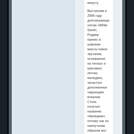
минуту.
Выстрелив в
2006 году
долгоиграющим
хитом «White
Sand»,
Роджер
принес в
широкие
массы новое
звучание,
основанное
на теплых и
красивых
летних
мелодиях,
зачастую
дополненное
чарующим
вокалом.
Стиль
получил
название
«балеарик»,
потому как он
наилучшим
образом мог