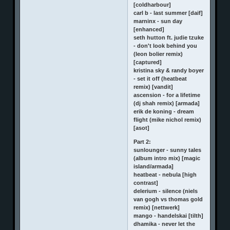
[coldharbour]
carl b - last summer [daif]
marninx - sun day
[enhanced]
seth hutton ft. judie tzuke
- don't look behind you
(leon bolier remix)
[captured]
kristina sky & randy boyer
- set it off (heatbeat
remix) [vandit]
ascension - for a lifetime
(dj shah remix) [armada]
erik de koning - dream
flight (mike nichol remix)
[asot]
Part 2:
sunlounger - sunny tales
(album intro mix) [magic
island/armada]
heatbeat - nebula [high
contrast]
delerium - silence (niels
van gogh vs thomas gold
remix) [nettwerk]
mango - handelskai [tilth]
dhamika - never let the