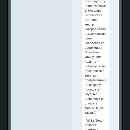
воссоздать ту
неповторимую
атмосферу
Балеарских
островов –
места,
которое стало
вожделенным
раем
клабберов со
всего мира.
“Я люблю
Ибицу. Мне
нравится
наблюдать за
волшебными
закатами,
прогуливаться
по острову,
посещать
клубные
вечеринки и
слушать
любимых ди-
джеев”.
«White Sand»
привлек
внимание