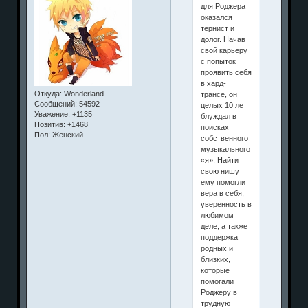
для Роджера
оказался
тернист и
долог. Начав
свой карьеру
с попыток
проявить себя
в хард-
Откуда:
Wonderland
трансе, он
Сообщений:
54592
целых 10 лет
Уважение:
+1135
блуждал в
Позитив:
+1468
поисках
Пол:
Женский
собственного
музыкального
«я». Найти
свою нишу
ему помогли
вера в себя,
уверенность в
любимом
деле, а также
поддержка
родных и
близких,
которые
помогали
Роджеру в
трудную