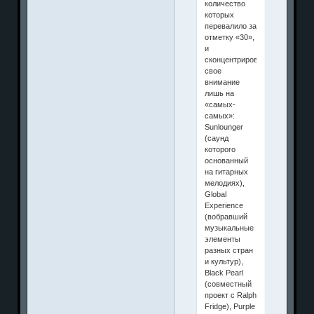
количество
которых
перевалило за
отметку «30»,
и
сконцентрировал
свое
внимание
лишь на
«самых-
самых»:
Sunlounger
(саунд
которого
основанный
на гитарных
мелодиях),
Global
Experience
(вобравший
музыкальные
элементы
разных стран
и культур),
Black Pearl
(совместный
проект с Ralph
Fridge), Purple