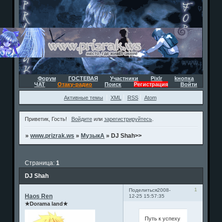
Форум
ГОСТЕВАЯ
Участники
Pixlr
kнопка
ЧАТ
Отаку-радио
Поиск
Регистрация
Войти
Активные темы
XML
RSS
Atom
Приветик, Гость!
Войдите
или
зарегистрируйтесь
.
»
www.prizrak.ws
»
МузыкА
»
DJ Shah>>
Страница:
1
DJ Shah
1
Поделиться
2008-
Haos Ren
12-25 15:57:35
★Dorama land★
Путь к успеху