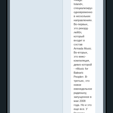
Island»,
специализирующийся
одновременно
в нескольких
направлениях.
Во-первых,
это рекорд-
лейбл,
который
входит в
состав
Armada Music.
Во-вторых,
это микс-
компиляция,
девиз которой
- «Music for
Balearic
People». В-
третьих, это
новое
еженедельное
радиошоу,
запущенное в
мае 2008
года. Но и это
еще все. У
Роджера