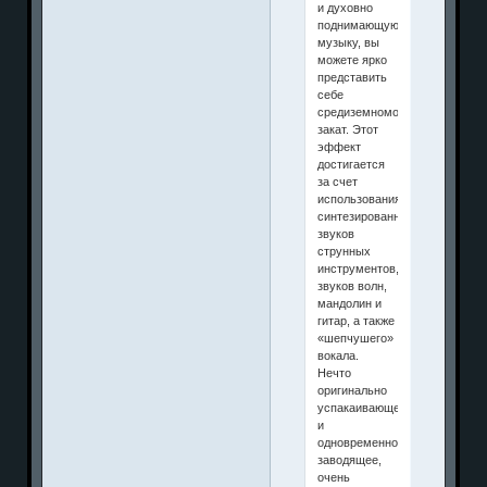
и духовно
поднимающую
музыку, вы
можете ярко
представить
себе
средиземноморский
закат. Этот
эффект
достигается
за счет
использования
синтезированных
звуков
струнных
инструментов,
звуков волн,
мандолин и
гитар, а также
«шепчушего»
вокала.
Нечто
оригинально
успакаивающее
и
одновременно
заводящее,
очень