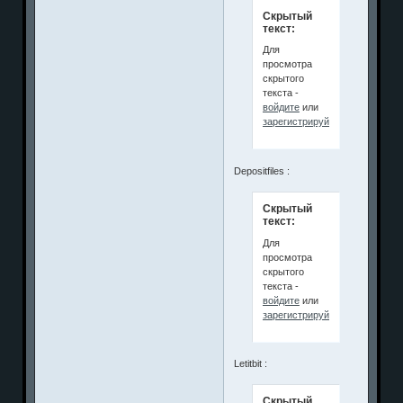
Скрытый
текст:
Для
просмотра
скрытого
текста -
войдите
или
зарегистрируйтесь
.
Depositfiles :
Скрытый
текст:
Для
просмотра
скрытого
текста -
войдите
или
зарегистрируйтесь
.
Letitbit :
Скрытый