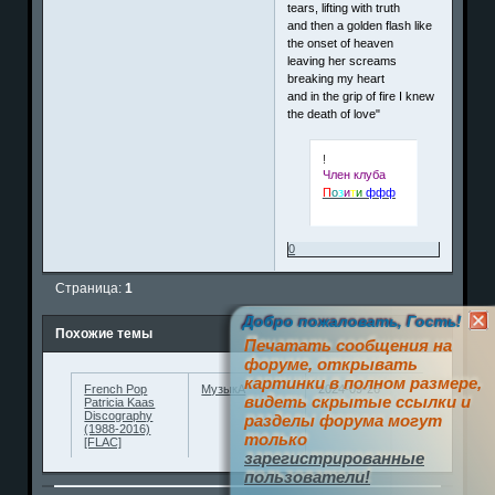
tears, lifting with truth
and then a golden flash like
the onset of heaven
leaving her screams
breaking my heart
and in the grip of fire I knew
the death of love"
!
Член клуба
П
о
з
и
т
и
ффф
0
Страница:
1
Добро пожаловать, Гость!
Похожие темы
Печатать сообщения на
форуме, открывать
картинки в полном размере,
French Pop
МузыкА
2024-09-26
видеть скрытые ссылки и
Patricia Kaas
Discography
разделы форума могут
(1988-2016)
только
[FLAC]
зарегистрированные
пользователи!