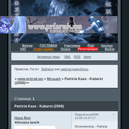
Форум
ГОСТЕВАЯ
Участники
Pixlr
kнопка
ЧАТ
Отаку-радио
Поиск
Регистрация
Войти
Активные темы
XML
RSS
Atom
Приветик, Гость!
Войдите
или
зарегистрируйтесь
.
»
www.prizrak.ws
»
МузыкА
»
Patricia Kaas - Kabaret
(2008)>>
Страница:
1
Patricia Kaas - Kabaret (2008)
1
Поделиться
2008-
Haos Ren
12-28 14:27:17
★Dorama land★
Исполнитель : Patricia