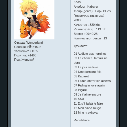
Kaas
Альбом : Kabaret
Жанр (genre) : Pop / Blues
Год релиза (выпуска) :
2008
Качество : 320 kbs
Размер (Size) : 113 mB
Время : 00:49:28
Количество треков : 13
Откуда:
Wonderland
Трэклист:
Сообщений:
54592
Уважение:
+1135
01 Addicte aux heroines
Позитив:
+1468
02 La chance Jamais ne
Пол:
Женский
dure
03 Le jour se leve
04 Une derniere fols
05 Kabaret
06 Faites entrer les clowns
07 Falling in love again
08 Pigalle
09 Je t`alme encore
10 Solo
11 Et s`il fallait le faire
12 Mon piano rouge
13 Mne nravitsva
Rapidshare :