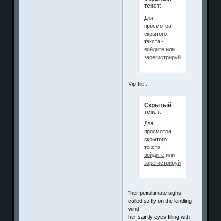
текст:
Для
просмотра
скрытого
текста -
войдите
или
зарегистрируйтесь
.
Vip-file :
Скрытый
текст:
Для
просмотра
скрытого
текста -
войдите
или
зарегистрируйтесь
.
"her penultimate sighs
called softly on the kindling
wind
her saintly eyes filling with