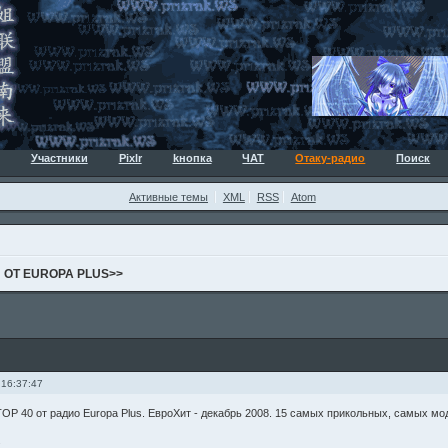
Участники
Pixlr
kнопка
ЧАТ
Отаку-радио
Поиск
Активные темы
XML
RSS
Atom
Ы ОТ EUROPA PLUS>>
 16:37:47
ТОР 40 от радио Europa Plus. ЕвроХит - декабрь 2008. 15 самых прикольных, самых м
.