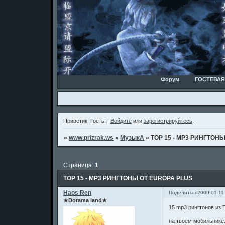
Форум
ГОСТЕВАЯ
Приветик, Гость!
Войдите
или
зарегистрируйтесь
.
»
www.prizrak.ws
»
МузыкА
»
TOP 15 - MP3 РИНГТОН
Страница:
1
TOP 15 - MP3 РИНГТОНЫ ОТ EUROPA PLUS
Haos Ren
Поделиться
2009-01-11
★Dorama land★
15 mp3 рингтонов из 
на твоем мобильнике