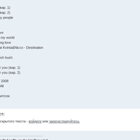
вар. 1)
вар. 2)
my people
ave
h my world
ing love
t Kvinta&Nicco - Destination
ush hush
r you (вар. 1)
r you (вар. 2)
: 2008
All
ит/сек
ст:
скрытого текста -
войдите
или
зарегистрируйтесь
.