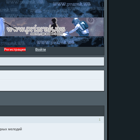
Регистрация
Войти
1
одных мелодий