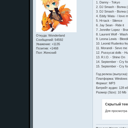
1. Danny - Tokyo
2. DJ Smash - Волна (
3. DJ Smash - Волна (
4. Eddy Wata - I love 
5. Hi-tack - Silence
6. Jay Sean - Ride it
7. Jennifer Lopez - Br
8. Laurent Wolf - Was
Откуда:
Wonderland
9. Leona Lewis - Bleed
Сообщений:
54592
10. Leonid Rudenko fea
Уважение:
+1135
11. Morandi - Seve me
Позитив:
+1468
12. Pussycat dolls - H
Пол:
Женский
13. R.I.O. - Shine On
14. September - Cry fo
15. September - Cry fo
Год релиза (выпуска)
Платформа: Windows 
Формат: MP3
Битрейт аудио: 128 кб
Размер (Size): 10 Mb
Скрытый тек
Для просмотра 