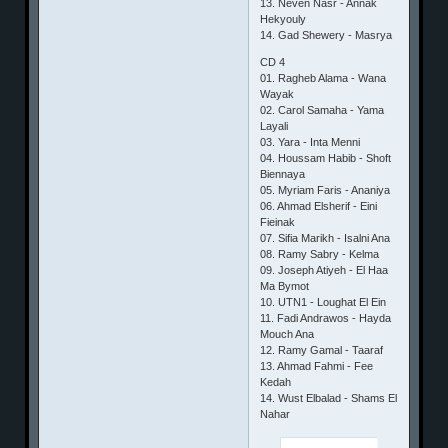
13. Neven Nasr - Annak
Hekyouly
14. Gad Shewery - Masrya
CD 4
01. Ragheb Alama - Wana
Wayak
02. Carol Samaha - Yama
Layali
03. Yara - Inta Menni
04. Houssam Habib - Shoft
Biennaya
05. Myriam Faris - Ananiya
06. Ahmad Elsherif - Eini
Fieinak
07. Sifia Marikh - Isalni Ana
08. Ramy Sabry - Kelma
09. Joseph Atiyeh - El Haa
Ma Bymot
10. UTN1 - Loughat El Ein
11. Fadi Andrawos - Hayda
Mouch Ana
12. Ramy Gamal - Taaraf
13. Ahmad Fahmi - Fee
Kedah
14. Wust Elbalad - Shams El
Nahar