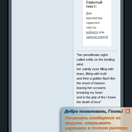
Скрытый
текст:
Для
просмотра
скрытого
текста -
войдите
или
зарегистрируйтесь
.
"her penultimate sighs
called softly on the kindling
wind
her saintly eyes filling with
tears, lifting with truth
and then a golden flash like
the onset of heaven
leaving her screams
breaking my heart
and in the grip of fire I knew
the death of love"
Добро пожаловать, Гость!
!
Печатать сообщения на
Член клуба
форуме, открывать
П
о
з
и
т
и
ффф
картинки в полном размере,