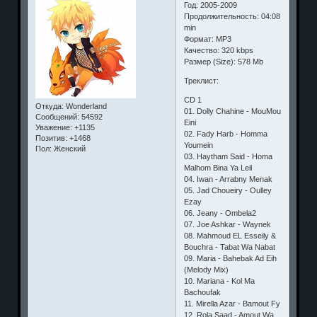
Год: 2005-2009
Продолжительность: 04:08
min
Формат: MP3
Качество: 320 kbps
Размер (Size): 578 Mb
Треклист:
СD 1
Откуда:
Wonderland
01. Dolly Chahine - MouMou
Сообщений:
54592
Eini
Уважение:
+1135
02. Fady Harb - Homma
Позитив:
+1468
Youmein
Пол:
Женский
03. Haytham Said - Homa
Malhom Bina Ya Leil
04. Iwan - Arrabny Menak
05. Jad Choueiry - Oulley
Ezay
06. Jeany - Ombela2
07. Joe Ashkar - Waynek
08. Mahmoud EL Esseily &
Bouchra - Tabat Wa Nabat
09. Maria - Bahebak Ad Eih
(Melody Mix)
10. Mariana - Kol Ma
Bachoufak
11. Mirella Azar - Bamout Fy
12. Rola Saad - Amout Wa