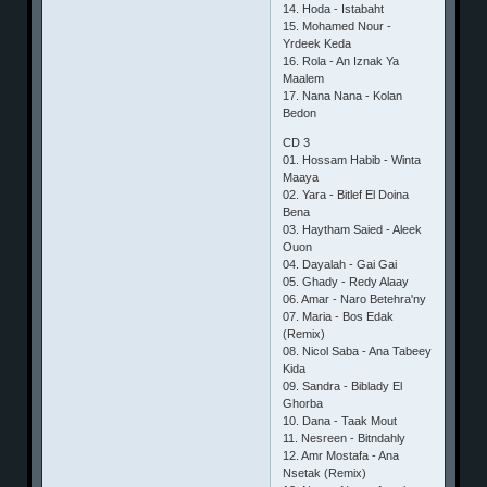
14. Hoda - Istabaht
15. Mohamed Nour -
Yrdeek Keda
16. Rola - An Iznak Ya
Maalem
17. Nana Nana - Kolan
Bedon
CD 3
01. Hossam Habib - Winta
Maaya
02. Yara - Bitlef El Doina
Bena
03. Haytham Saied - Aleek
Ouon
04. Dayalah - Gai Gai
05. Ghady - Redy Alaay
06. Amar - Naro Betehra'ny
07. Maria - Bos Edak
(Remix)
08. Nicol Saba - Ana Tabeey
Kida
09. Sandra - Biblady El
Ghorba
10. Dana - Taak Mout
11. Nesreen - Bitndahly
12. Amr Mostafa - Ana
Nsetak (Remix)