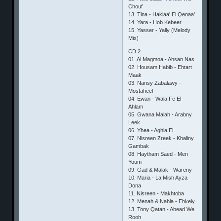
Chouf
13. Tina - Haklaa' El Qenaa'
14. Yara - Hob Kebeer
15. Yasser - Yally (Melody
Mix)
CD 2
01. Al Magmoa - Ahsan Nas
02. Housam Habib - Ehtart
Maak
03. Nansy Zabalawy -
Mostaheel
04. Ewan - Wala Fe El
Ahlam
05. Gwana Malah - Arabny
Leek
06. Yhea - Aghla El
07. Nisreen Zreek - Khaliny
Gambak
08. Haytham Saed - Men
Youm
09. Gad & Malak - Wareny
10. Maria - La Mish Ayza
Dona
11. Nisreen - Makhtoba
12. Menah & Nahla - Ehkely
13. Tony Qatan - Abead We
Rooh