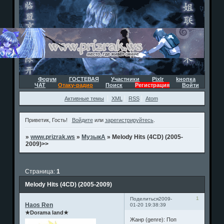
Форум
ГОСТЕВАЯ
Участники
Pixlr
kнопка
ЧАТ
Отаку-радио
Поиск
Регистрация
Войти
Активные темы
XML
RSS
Atom
Приветик, Гость!
Войдите
или
зарегистрируйтесь
.
»
www.prizrak.ws
»
МузыкА
»
Melody Hits (4CD) (2005-
2009)>>
Страница:
1
Melody Hits (4CD) (2005-2009)
1
Поделиться
2009-
Haos Ren
01-20 19:38:39
★Dorama land★
Жанр (genre): Поп