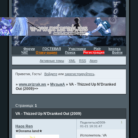
Форум
ГОСТЕВАЯ
Участники
Pixlr
kнопка
ЧАТ
Отаку-радио
Поиск
Регистрация
Войти
Активные темы
XML
RSS
Atom
Приветик, Гость!
Войдите
или
зарегистрируйтесь
.
»
www.prizrak.ws
»
МузыкА
»
VA - Thizzed Up N'Dranked
Out (2009)>>
Страница:
1
VA - Thizzed Up N'Dranked Out (2009)
1
Поделиться
2009-
Haos Ren
01-21 16:31:47
★Dorama land★
Исполнитель: VA