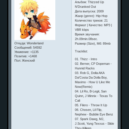
Альбом: Thizzed Up
N'Dranked Out
Дата выпуска: 2009
Жанр (genre): Hip-Hop
Количество треков: 21
Формат | Качество: MP3 |
VBR kbps
Время звучания:
2h.09min.08sec.
Откуда:
Wonderland
Размер (Size), Мб: 89mb
Сообщений:
54592
Tracklist:
Уважение:
+1135
Позитив:
+1468
01. Thizz - Intro
Пол:
Женский
02. Berner, CP Dopeman -
Hunnid Racks
03. Rob G, Dolla AKA
Da'Costa Da Dolla Boy,
Maximo - How U Like Me
Now(Remix)
04. Lil Ro, B-Legit, San
Quinn, J Minnix - Texas To
Cali
05. Filero - Throw It Up
06. Chosen, Lil Flip,
Nephew - Bubble Eye Benz
07. Spark Dawg, MJ,
J.Scott, Yung Texxus - Slide
Thru Killeen