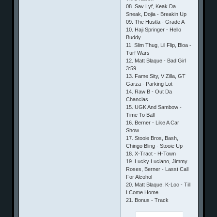
08. Sav Lyf, Keak Da
Sneak, Dojia - Breakin Up
09. The Hustla - Grade A
10. Haji Springer - Hello
Buddy
11. Slim Thug, Lil Flip, Bloa -
Turf Wars
12. Matt Blaque - Bad Girl
3:59
13. Fame Sity, V Zilla, GT
Garza - Parking Lot
14. Raw B - Out Da
Chanclas
15. UGK And Sambow -
Time To Ball
16. Berner - Like A Car
Show
17. Stooie Bros, Bash,
Chingo Bling - Stooie Up
18. X-Tract - H-Town
19. Lucky Luciano, Jimmy
Roses, Berner - Lasst Call
For Alcohol
20. Matt Blaque, K-Loc - Till
I Come Home
21. Bonus - Track