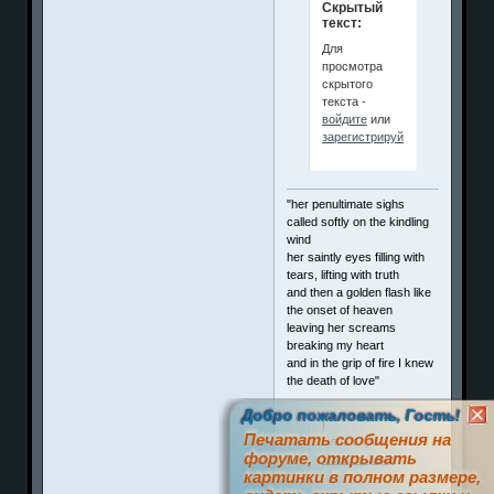
Скрытый
текст:
Для
просмотра
скрытого
текста -
войдите
или
зарегистрируйтесь
.
"her penultimate sighs
called softly on the kindling
wind
her saintly eyes filling with
tears, lifting with truth
and then a golden flash like
the onset of heaven
leaving her screams
breaking my heart
and in the grip of fire I knew
the death of love"
Добро пожаловать, Гость!
!
Печатать сообщения на
Член клуба
форуме, открывать
П
о
з
и
т
и
ффф
картинки в полном размере,