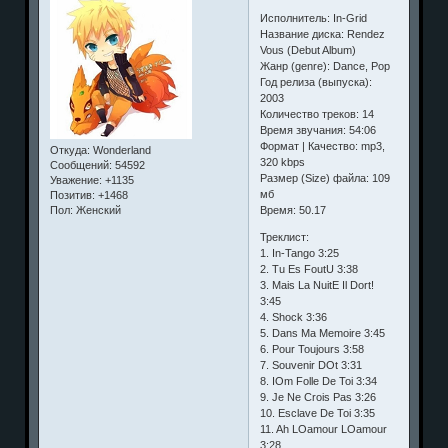
Исполнитель: In-Grid
Название диска: Rendez
Vous (Debut Album)
Жанр (genre): Dance, Pop
Год релиза (выпуска):
2003
Количество треков: 14
Время звучания: 54:06
Формат | Качество: mp3,
Откуда:
Wonderland
320 kbps
Сообщений:
54592
Размер (Size) файла: 109
Уважение:
+1135
мб
Позитив:
+1468
Время: 50.17
Пол:
Женский
Треклист:
1. In-Tango 3:25
2. Tu Es FoutU 3:38
3. Mais La NuitE Il Dort!
3:45
4. Shock 3:36
5. Dans Ma Memoire 3:45
6. Pour Toujours 3:58
7. Souvenir DOt 3:31
8. IOm Folle De Toi 3:34
9. Je Ne Crois Pas 3:26
10. Esclave De Toi 3:35
11. Ah LOamour LOamour
3:28