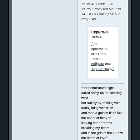
12. Va Au Diable 3:20
13. You Promised Me 3:39
14. Tu Es Foutu (chill-our
rmx) 3:49
Скрытый
текст:
Для
просмотра
скрытого
текста -
войдите
или
зарегистрируйтесь
.
"her penultimate sighs
called softly on the kindling
wind
her saintly eyes filling with
tears, lifting with truth
and then a golden flash like
the onset of heaven
leaving her screams
breaking my heart
and in the grip of fire I knew
the death of love"