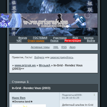
Форум
ГОСТЕВАЯ
Участники
Pixlr
kнопка
ЧАТ
Отаку-радио
Поиск
Регистрация
Войти
Активные темы
XML
RSS
Atom
Приветик, Гость!
Войдите
или
зарегистрируйтесь
.
»
www.prizrak.ws
»
МузыкА
»
In-Grid - Rendez Vous
(2003)>>
Страница:
1
In-Grid - Rendez Vous (2003)
1
Поделиться
2009-
Haos Ren
01-26 10:51:25
★Dorama land★
Дебютный альбом In-Grid