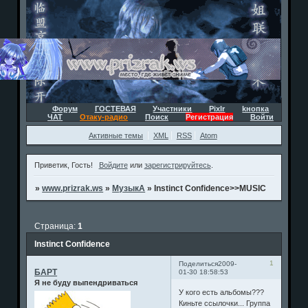
Форум
ГОСТЕВАЯ
Участники
Pixlr
kнопка
ЧАТ
Отаку-радио
Поиск
Регистрация
Войти
Активные темы
XML
RSS
Atom
Приветик, Гость!
Войдите
или
зарегистрируйтесь
.
»
www.prizrak.ws
»
МузыкА
»
Instinct Confidence>>МUSIC
Страница:
1
Instinct Confidence
1
Поделиться
2009-
БАРТ
01-30 18:58:53
Я не буду выпендриваться
У кого есть альбомы???
Киньте ссылочки... Группа