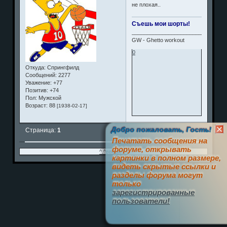
не плохая..
Съешь мои шорты!
_______________________________
GW - Ghetto workout
0
Откуда:
Спрингфилд
Сообщений:
2277
Уважение:
+77
Позитив:
+74
Пол:
Мужской
Возраст:
88
[1938-02-17]
Добро пожаловать, Гость!
Страница:
1
Печатать сообщения на
форуме, открывать
^.^вверх^.^
картинки в полном размере,
видеть скрытые ссылки и
разделы форума могут
только
зарегистрированные
пользователи!