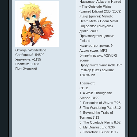
Название: Ablaze In Hatred
- The Quietude Plains
{Limited Edition} 2CD (2009)
Жанр (genre): Melodic
Death Metal / Doom Metal
Год релиза (выпуска)
диска: 2009
Производитель диска:
Finland
Количество треков: 9
Откуда:
Wonderland
Аудио кодек: MP3
Сообщений:
54592
Битрейт аудио: V2(VBR)
Уважение:
+1135
scene
Позитив:
+1468
Продолжительность:01:15:12
Пол:
Женский
Размер (Size) архива:
120.94 Mb
Tрэклист:
CD 1:
1. A Walk Through the
Silence 10:22
2. Perfection of Waves 7:28
3. The Wandering Path 8:12
4. Beyond the Trails of
Torment 7:13
5. The Quietude Plains 8:52
6. My Dearest End 9:36
7. Therefore I Suffer 11:17