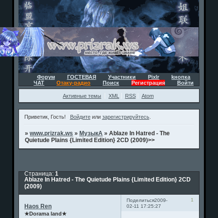
Форум
ГОСТЕВАЯ
Участники
Pixlr
kнопка
ЧАТ
Отаку-радио
Поиск
Регистрация
Войти
Активные темы
XML
RSS
Atom
Приветик, Гость!
Войдите
или
зарегистрируйтесь
.
»
www.prizrak.ws
»
МузыкА
»
Ablaze In Hatred - The
Quietude Plains {Limited Edition} 2CD (2009)>>
Страница:
1
Ablaze In Hatred - The Quietude Plains {Limited Edition} 2CD
(2009)
1
Поделиться
2009-
Haos Ren
02-11 17:25:27
★Dorama land★