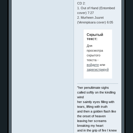
CD 2:
1. Out of Hand (Entombed
cover) 7:27
2. Murheen Juuret
(Verenpisara cover) 6:05
Скрытый
текст:
Для
просмотра
скрытого
текста -
войдите
или
зарегистрируйтесь
.
"her penultimate sighs
called softly on the kindling
wind
her saintly eyes filling with
tears, lifting with truth
and then a golden flash like
the onset of heaven
leaving her screams
breaking my heart
and in the grip of fire I knew