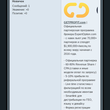
Новичок
Сообщений:
1
Уважение:
+0
Позитив:
+0
GETPROFIT.com
|
Официальная
партнерская программа
брокера ExpertOption.com
- с нами льют уже 70,000+
партнеров и спендят
$1,900,000+/месяц по
всему миру начиная с
2016 года.
- Официальная партнерка
- 60-80% Revenue Share /
CPA (ставки и иные
модели оплат по запросу)
- 5-10% прибыли по
реферальной программе
- Live time статистика с
фильтрацией по всем
необходимым ивентам
- Smartlink для
дистрибьюции по ГЕО,
языку и девайсу
- Форма регистрации