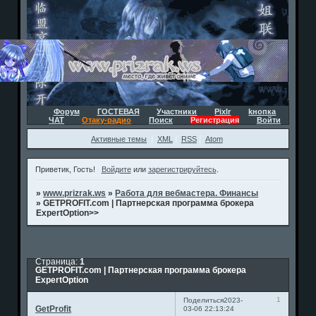
Форум
ГОСТЕВАЯ
Участники
Pixlr
kнопка
ЧАТ
Отаку-радио
Поиск
Регистрация
Войти
Активные темы
XML
RSS
Atom
Приветик, Гость!
Войдите
или
зарегистрируйтесь
.
»
www.prizrak.ws
»
Работа для вебмастера. Финансы
»
GETPROFIT.com | Партнерская программа брокера
ExpertOption>>
Страница:
1
GETPROFIT.com | Партнерская программа брокера
ExpertOption
1
Поделиться
2023-
GetProfit
03-06 22:13:24