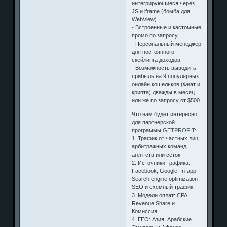
интегрирующиеся через
JS и iframe (бомба для
WebView)
- Встроенные и кастомные
промо по запросу
- Персональный менеджер
для постоянного
скейлинга доходов
- Возможность выводить
прибыль на 9 популярных
онлайн кошельков (Фиат и
крипта) дважды в месяц
или же по запросу от $500.
Что нам будет интересно
для партнерской
программы
GETPROFIT
:
1. Трафик от частных лиц,
арбитражных команд,
агентств или сеток
2. Источники трафика:
Facebook, Google, In-app,
Search engine optimization
SEO и схемный трафик
3. Модели оплат: CPA,
Revenue Share и
Комиссия
4. ГЕО: Азия, Арабские