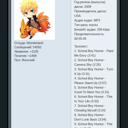
Год релиза (выпуска)
диска: 2009
Производитель диска:
USA
Аудио кодек: MP3
Тип рипа: tracks
Битрейт аудио: 256 kbps
Продолжительность:
00:45:45
Откуда:
Wonderland
Трэклист:
Сообщений:
54592
1. School Boy Humor - Paint
Уважение:
+1135
Me Envy (3:41)
Позитив:
+1468
2. School Boy Humor -
Пол:
Женский
Camera Shy (2:25)
3. School Boy Humor - Turn
It Up (3:11)
4. School Boy Humor -
Please Stand Up (3:57)
5. School Boy Humor -
Good To Meet You (3:15)
6. School Boy Humor - This
Is Your Life (4:32)
7. School Boy Humor -
Cheating Myself (3:24)
8. School Boy Humor -
Don't Look Back (3:04)
9. School Boy Humor - This