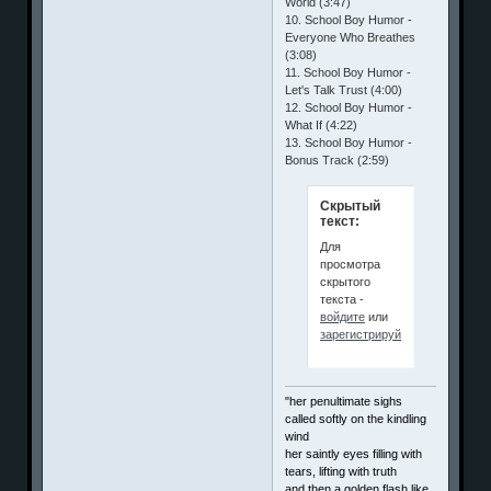
World (3:47)
10. School Boy Humor -
Everyone Who Breathes
(3:08)
11. School Boy Humor -
Let's Talk Trust (4:00)
12. School Boy Humor -
What If (4:22)
13. School Boy Humor -
Bonus Track (2:59)
Скрытый
текст:
Для
просмотра
скрытого
текста -
войдите
или
зарегистрируйтесь
.
"her penultimate sighs
called softly on the kindling
wind
her saintly eyes filling with
tears, lifting with truth
and then a golden flash like