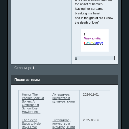
the onset of heaven
leaving her screams
breaking my heart
and in the grip of fire I knew
the death of love"
!
Член клуба
П
о
з
и
т
и
ффф
0
Страница:
1
Похожие темы
Humor The
Литература,
2024-11-01
Pocket Book Of
искусство и
Boners An
культура, книги
Omnibus Of
School Boy
Howlers An...
The Seven
Литература,
2025-06-06
Steps to Help
искусство и
Boys Love
культура, книги