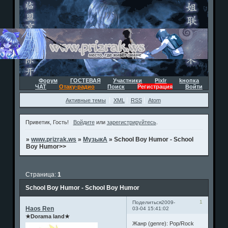
Форум
ГОСТЕВАЯ
Участники
Pixlr
kнопка
ЧАТ
Отаку-радио
Поиск
Регистрация
Войти
Активные темы
XML
RSS
Atom
Приветик, Гость!
Войдите
или
зарегистрируйтесь
.
»
www.prizrak.ws
»
МузыкА
»
School Boy Humor - School
Boy Humor>>
Страница:
1
School Boy Humor - School Boy Humor
1
Поделиться
2009-
Haos Ren
03-04 15:41:02
★Dorama land★
Жанр (genre): Pop/Rock