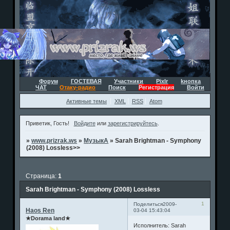
Форум
ГОСТЕВАЯ
Участники
Pixlr
kнопка
ЧАТ
Отаку-радио
Поиск
Регистрация
Войти
Активные темы
XML
RSS
Atom
Приветик, Гость!
Войдите
или
зарегистрируйтесь
.
»
www.prizrak.ws
»
МузыкА
»
Sarah Brightman - Symphony
(2008) Lossless>>
Страница:
1
Sarah Brightman - Symphony (2008) Lossless
1
Поделиться
2009-
Haos Ren
03-04 15:43:04
★Dorama land★
Исполнитель: Sarah