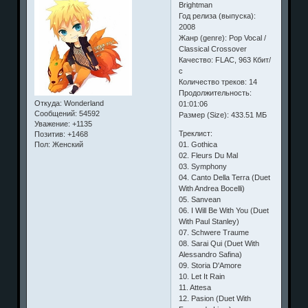
Brightman
Год релиза (выпуска):
2008
Жанр (genre): Pop Vocal /
Classical Crossover
Качество: FLAC, 963 Кбит/
с
Количество треков: 14
Продолжительность:
Откуда:
Wonderland
01:01:06
Сообщений:
54592
Размер (Size): 433.51 МБ
Уважение:
+1135
Треклист:
Позитив:
+1468
01. Gothica
Пол:
Женский
02. Fleurs Du Mal
03. Symphony
04. Canto Della Terra (Duet
With Andrea Bocelli)
05. Sanvean
06. I Will Be With You (Duet
With Paul Stanley)
07. Schwere Traume
08. Sarai Qui (Duet With
Alessandro Safina)
09. Storia D'Amore
10. Let It Rain
11. Attesa
12. Pasion (Duet With