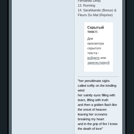
Fernando Lima)
13. Running
14. Sarahbande (Bonus) &
Fleurs Du Mal (Reprise)
Скрытый
текст:
Для
просмотра
скрытого
текста -
войдите
или
зарегистрируйтесь
.
"her penultimate sighs
called softly on the kindling
wind
her saintly eyes filling with
tears, lifting with truth
and then a golden flash like
the onset of heaven
leaving her screams
breaking my heart
and in the grip of fire I knew
the death of love"