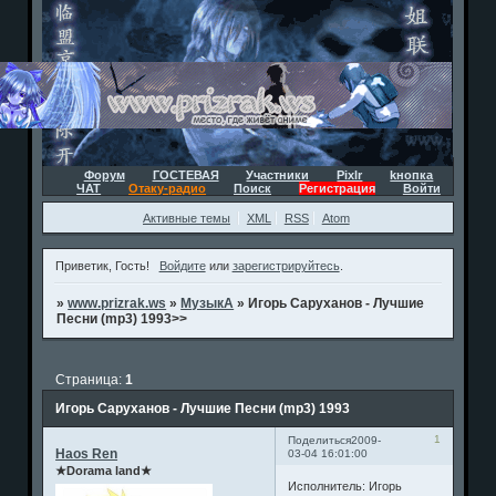
Форум
ГОСТЕВАЯ
Участники
Pixlr
kнопка
ЧАТ
Отаку-радио
Поиск
Регистрация
Войти
Активные темы
XML
RSS
Atom
Приветик, Гость!
Войдите
или
зарегистрируйтесь
.
»
www.prizrak.ws
»
МузыкА
»
Игорь Саруханов - Лучшие
Песни (mp3) 1993>>
Страница:
1
Игорь Саруханов - Лучшие Песни (mp3) 1993
1
Поделиться
2009-
Haos Ren
03-04 16:01:00
★Dorama land★
Исполнитель: Игорь