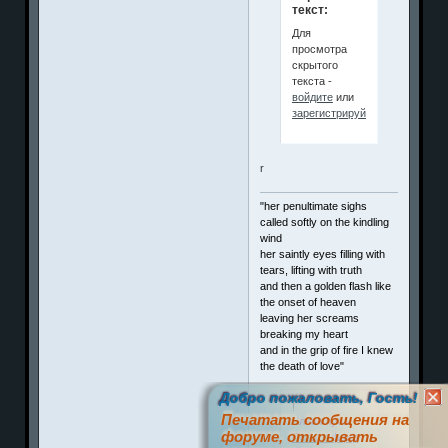
текст:
Для
просмотра
скрытого
текста -
войдите
или
зарегистрируйтесь
.
r
"her penultimate sighs
called softly on the kindling
wind
her saintly eyes filling with
tears, lifting with truth
and then a golden flash like
the onset of heaven
leaving her screams
breaking my heart
and in the grip of fire I knew
the death of love"
Добро пожаловать, Гость!
!
Печатать сообщения на
Член клуба
форуме, открывать
П
о
з
и
т
и
ффф