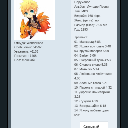
Саруханов
Альбом: Лучшие Песни
Тип: МР3
Битрейт: 160 kbps
Жанр (genre): поп
Размер (Size): 76,6 Мб
Год: 1993
Треклист:
01. Маскарад 5:03
Откуда:
Wonderland
02. Ящики почтовые 3:40
Сообщений:
54592
03. Крутой поворот 5:09
Уважение:
+1135
04. Barber 3:06
Позитив:
+1468
05. Вчерашний день 4:53
Пол:
Женский
06. Слово в слово 5:36
07. Мотылек 5:14
08. Любовь не любит слов
4:05
09. Зеленые глаза 5:21
10. Парень с гитарой 4:32
11. Дорогие мои старики
3:28
12. Сухуми 4:19
13. Возвращайся 6:18
14. Я хочу побыть один
5:08
Скрытый