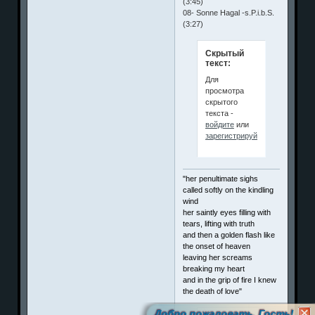
(3:45)
08- Sonne Hagal -s.P.i.b.S.
(3:27)
Скрытый
текст:
Для
просмотра
скрытого
текста -
войдите
или
зарегистрируйтесь
.
"her penultimate sighs
called softly on the kindling
wind
her saintly eyes filling with
tears, lifting with truth
and then a golden flash like
the onset of heaven
leaving her screams
breaking my heart
and in the grip of fire I knew
the death of love"
Добро пожаловать, Гость!