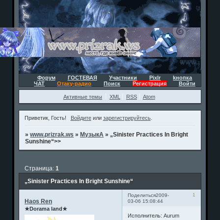
Форум
ГОСТЕВАЯ
Участники
Pixlr
kнопка
ЧАТ
Отаку-радио
Поиск
Регистрация
Войти
Активные темы
XML
RSS
Atom
Приветик, Гость!
Войдите
или
зарегистрируйтесь
.
»
www.prizrak.ws
»
МузыкА
»
„Sinister Practices In Bright
Sunshine“>>
Страница:
1
„Sinister Practices In Bright Sunshine“
1
Поделиться
2009-
Haos Ren
03-06 15:08:44
★Dorama land★
Исполнитель: Aurum