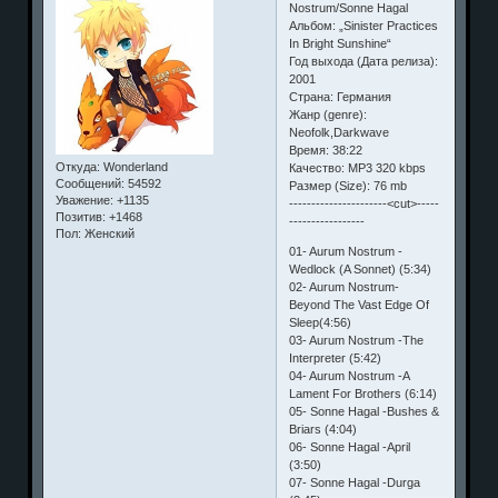
Nostrum/Sonne Hagal
Альбом: „Sinister Practices
In Bright Sunshine“
Год выхода (Дата релиза):
2001
Страна: Германия
Жанр (genre):
Neofolk,Darkwave
Время: 38:22
Откуда:
Wonderland
Качество: MP3 320 kbps
Сообщений:
54592
Размер (Size): 76 mb
Уважение:
+1135
----------------------<cut>-----
Позитив:
+1468
-----------------
Пол:
Женский
01- Aurum Nostrum -
Wedlock (A Sonnet) (5:34)
02- Aurum Nostrum-
Beyond The Vast Edge Of
Sleep(4:56)
03- Aurum Nostrum -The
Interpreter (5:42)
04- Aurum Nostrum -A
Lament For Brothers (6:14)
05- Sonne Hagal -Bushes &
Briars (4:04)
06- Sonne Hagal -April
(3:50)
07- Sonne Hagal -Durga