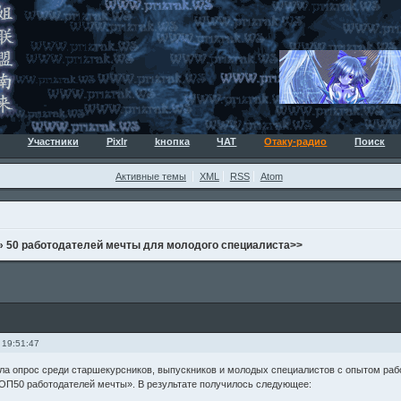
Участники
Pixlr
kнопка
ЧАТ
Отаку-радио
Поиск
Активные темы
XML
RSS
Atom
»
50 работодателей мечты для молодого специалиста>>
 19:51:47
ла опрос среди старшекурсников, выпускников и молодых специалистов с опытом рабо
ТОП50 работодателей мечты». В результате получилось следующее: