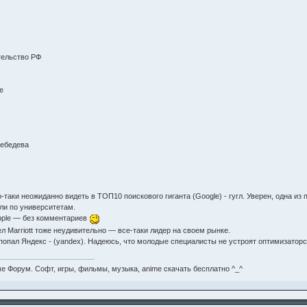
тельство РФ
le
Лебедева
-таки неожиданно видеть в ТОП10 поискового гиганта (Google) - гугл. Уверен, одна из 
ли по университетам.
, Apple — без комментариев
 Marriott тоже неудивительно — все-таки лидер на своем рынке.
 попал Яндекс - (yandex). Надеюсь, что молодые специалисты не устроят оптимизато
е Форум. Софт, игры, фильмы, музыка, anime скачать бесплатно ^_^