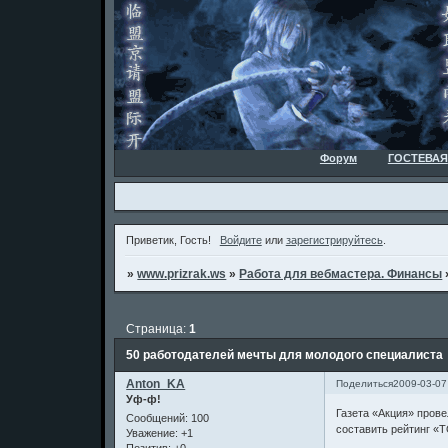
Форум
ГОСТЕВАЯ
Приветик, Гость!
Войдите
или
зарегистрируйтесь
.
»
www.prizrak.ws
»
Работа для вебмастера. Финансы
Страница:
1
50 работодателей мечты для молодого специалиста
Anton_KA
Поделиться
2009-03-07
Уф-ф!
Газета «Акция» прове
Сообщений:
100
составить рейтинг «
Уважение:
+1