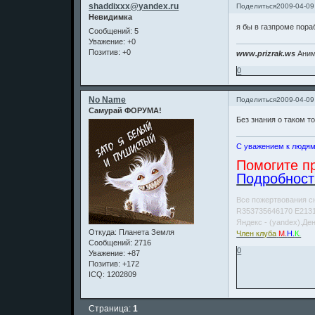
shaddixxx@yandex.ru
Поделиться
2009-04-09
Невидимка
я бы в газпроме пора
Сообщений:
5
Уважение:
+0
Позитив:
+0
www.prizrak.ws
Аним
0
No Name
Поделиться
2009-04-09
Самурай ФОРУМА!
Без знания о таком т
С уважением к людям
Помогите пр
Подробности
Все пожертвования с
R353735646170 E213
Яндекс - (yandex).Де
Откуда:
Планета Земля
Член клуба
М.
Н.
К.
Сообщений:
2716
0
Уважение:
+87
Позитив:
+172
ICQ:
1202809
Страница:
1