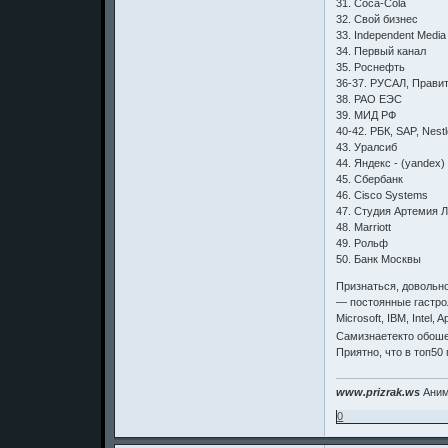
31. Coca-Cola
32. Свой бизнес
33. Independent Media
34. Первый канал
35. Роснефть
36-37. РУСАЛ, Прави
38. РАО ЕЭС
39. МИД РФ
40-42. РБК, SAP, Nest
43. Уралсиб
44. Яндекс - (yandex)
45. Сбербанк
46. Cisco Systems
47. Студия Артемия 
48. Marriott
49. Рольф
50. Банк Москвы
Признаться, довольно
— постоянные гастро
Microsoft, IBM, Intel
Самизнаетекто обошел
Приятно, что в топ50
www.prizrak.ws
Аним
0