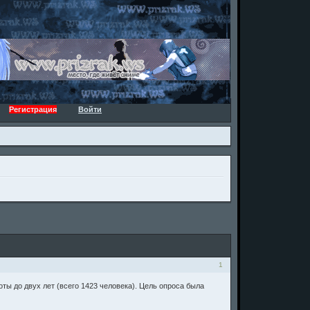
Регистрация
Войти
1
ты до двух лет (всего 1423 человека). Цель опроса была