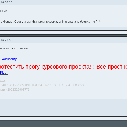
 16:09:26
ботал
е Форум. Софт, игры, фильмы, музыка, anime скачать бесплатно ^_^
 16:27:56
олько мечтать можно...
, Александр Э!
отестить прогу курсового проекта!!! Всё прост 
...
юда:
104065381 Z208501919034 B470625518011 Y166475683858
ньги 41001322905771