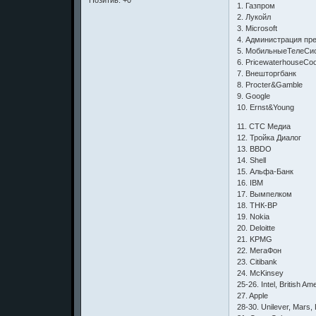
Позитив:
+0
1. Газпром
2. Лукойл
3. Microsoft
4. Администрация пр
5. МобильныеТелеСи
6. PricewaterhouseCo
7. Внешторгбанк
8. Procter&Gamble
9. Google
10. Ernst&Young
11. СТС Медиа
12. Тройка Диалог
13. BBDO
14. Shell
15. Альфа-Банк
16. IBM
17. Вымпелком
18. ТНК-ВР
19. Nokia
20. Deloitte
21. KPMG
22. МегаФон
23. Citibank
24. McKinsey
25-26. Intel, British A
27. Apple
28-30. Unilever, Mars,