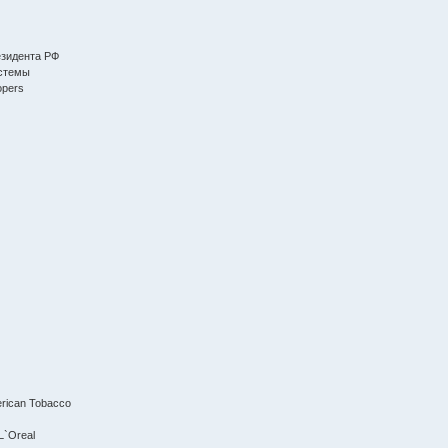
езидента РФ
стемы
opers
merican Tobacco
 L`Oreal