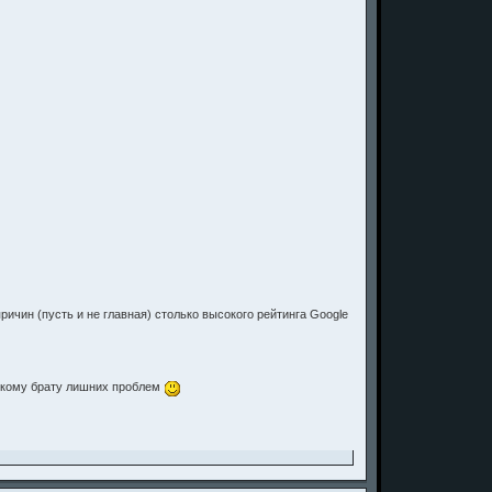
причин (пусть и не главная) столько высокого рейтинга Google
рскому брату лишних проблем