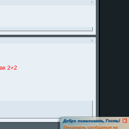
2
3
как 2+2
Добро пожаловать, Гость!
Печатать сообщения на