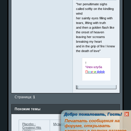
"her penultimate sighs
called softly on the kindling
wind
her saintly eyes filling with
tears, lifting with truth
and then a golden flash like
the onset of heaven
leaving her screams
breaking my heart
and in the grip of fire I knew
the death of love"
!
Член клуба
П
о
з
и
т
и
ффф
0
Страница:
1
Похожие темы
Добро пожаловать, Гость!
Печатать сообщения на
Placebo -
МузыкА
2010-03-17
форуме, открывать
Greatest Hits
картинки в полном размере,
(2009)>>