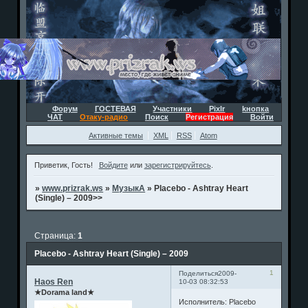
Форум
ГОСТЕВАЯ
Участники
Pixlr
kнопка
ЧАТ
Отаку-радио
Поиск
Регистрация
Войти
Активные темы
XML
RSS
Atom
Приветик, Гость!
Войдите
или
зарегистрируйтесь
.
»
www.prizrak.ws
»
МузыкА
»
Placebo - Ashtray Heart
(Single) – 2009>>
Страница:
1
Placebo - Ashtray Heart (Single) – 2009
1
Поделиться
2009-
Haos Ren
10-03 08:32:53
★Dorama land★
Исполнитель: Placebo