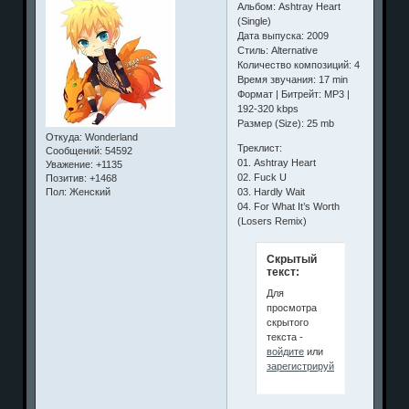
Альбом: Ashtray Heart
(Single)
Дата выпуска: 2009
Стиль: Alternative
Количество композиций: 4
Время звучания: 17 min
Формат | Битрейт: MP3 |
192-320 kbps
Размер (Size): 25 mb
Откуда:
Wonderland
Треклист:
Сообщений:
54592
01. Ashtray Heart
Уважение:
+1135
02. Fuck U
Позитив:
+1468
03. Hardly Wait
Пол:
Женский
04. For What It’s Worth
(Losers Remix)
Скрытый
текст:
Для
просмотра
скрытого
текста -
войдите
или
зарегистрируйтесь
.