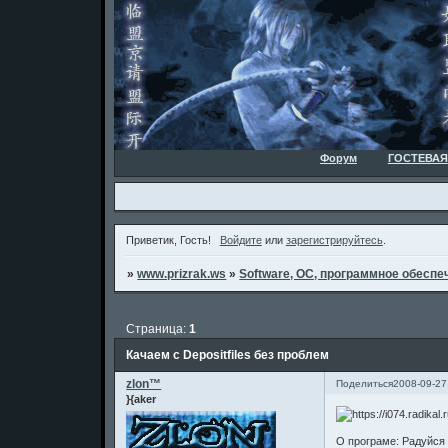
Форум
ГОСТЕВАЯ
Приветик, Гость!
Войдите
или
зарегистрируйтесь
.
»
www.prizrak.ws
»
Software, ОС, программное обеспеч
Страница:
1
Качаем с Depositfiles без проблем
zlon™
Поделиться
2008-09-27
}{aker
О програме: Радуйся 