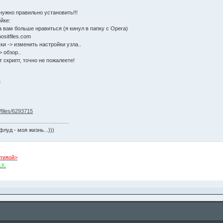
 нужно правильно установить!!!
йке:
да вам больше нравиться (я кинул в папку с Opera)
ositfiles.com
ки -> изменить настройки узла..
> обзор..
т скрипт, точно не пожалеете!
я
m/files/6293715
флуд - моя жизнь...)))
тияой>
.
К.