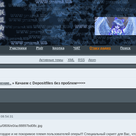
Участники
Pixlr
kнопка
ЧАТ
Отаку-радио
Поиск
Активные темы
XML
RSS
Atom
ение..
»
Качаем с Depositfiles без проблем>>>>
 08:54:31
гордое и не покоримое племя пользователей оперы!!! Специальный скрипт для Вас, что