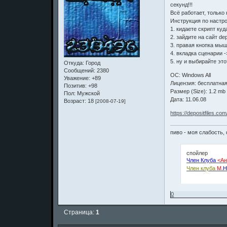
секунд!!!
Всё работает, только
Инструкция по настро
1. кидаете скрипт ку
2. зайдите на сайт dep
3. правая кнопка мыш
4. вкладка сценарии -
5. ну и выбирайте это
Откуда:
Город
Сообщений:
2380
ОС: Windows All
Уважение:
+89
Лицензия: бесплатна
Позитив:
+98
Размер (Size): 1.2 mb
Пол:
Мужской
Дата: 11.06.08
Возраст:
18
[2008-07-19]
https://depositfiles.co
пиво - моя слабость, 
спойлер
Член Клуба
<Ан
Член клуба
М.
Н
0
Страница:
1