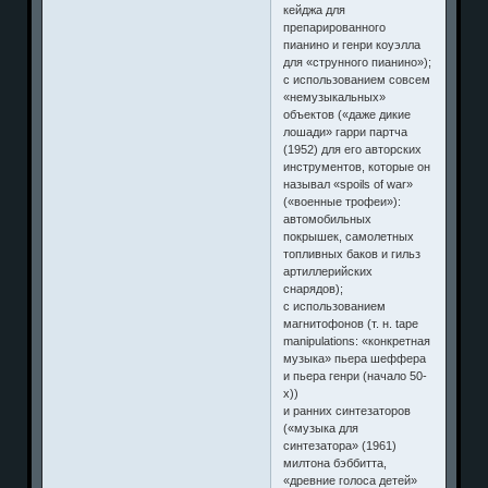
кейджа для
препарированного
пианино и генри коуэлла
для «струнного пианино»);
с использованием совсем
«немузыкальных»
объектов («даже дикие
лошади» гарри партча
(1952) для его авторских
инструментов, которые он
называл «spoils of war»
(«военные трофеи»):
автомобильных
покрышек, самолетных
топливных баков и гильз
артиллерийских
снарядов);
с использованием
магнитофонов (т. н. tape
manipulations: «конкретная
музыка» пьера шеффера
и пьера генри (начало 50-
х))
и ранних синтезаторов
(«музыка для
синтезатора» (1961)
милтона бэббитта,
«древние голоса детей»