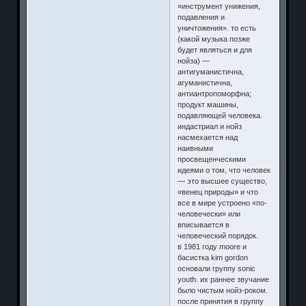
«инструмент унижения,
подавления и
уничтожения». то есть
(какой музыка позже
будет являться и для
нойза) —
антигуманистична,
агуманистична,
антиантропоморфна;
продукт машины,
подавляющей человека.
индастриал и нойз
насмехается над
наивными
просвещенческими
идеями о том, что человек
— это высшее существо,
«венец природы» и что
все в мире устроено «по-
человечески» или
вписывается в
человеческий порядок.
в 1981 году moore и
басистка kim gordon
основали группу sonic
youth. их раннее звучание
было чистым нойз-роком.
после принятия в группу