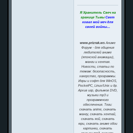
Я Хранитель Свеч на
границе Тьмы
Свет
ковал мой меч для
своей войны…
www.prizrak.ws
Аниме
Форум - для общения
любителей аниме
(японской анимации),
манги и хентая.
Новости, статьи по
темам: безопасность,
хакерство, программы.
Игры и софт для WinOS,
PocketPC, Linux/Unix и др.
Архив игр, фильмов DVD,
музыки mp3 и
программного
обеспечения. Теги:
скачать anime, скачать
мангу, скачать хентай,
скачать яой, скачать
юри, скачать аниме обои
картинки, скачать
музыку mp3, скачать