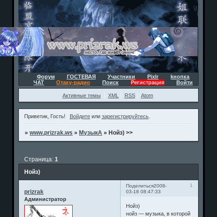
Форум
ГОСТЕВАЯ
Участники
Pixlr
kнопка
ЧАТ
Отаку-радио
Поиск
Регистрация
Войти
Активные темы
XML
RSS
Atom
Приветик, Гость!
Войдите
или
зарегистрируйтесь
.
»
www.prizrak.ws
»
МузыкА
»
Нойз) >>
Страница:
1
Нойз)
1
Поделиться
2008-
prizrak
03-18 08:47:33
Администратор
Нойз)
нойз — музыка, в которой