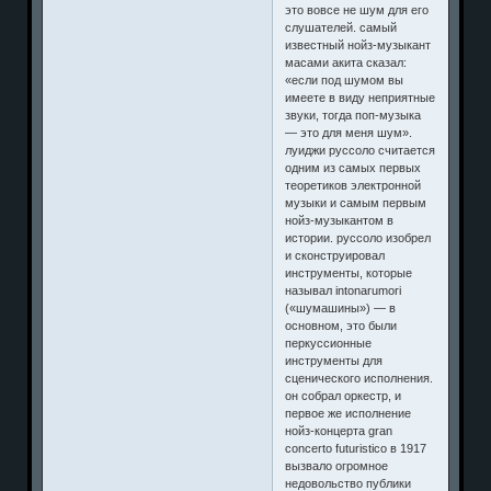
это вовсе не шум для его
слушателей. самый
известный нойз-музыкант
масами акита сказал:
«если под шумом вы
имеете в виду неприятные
звуки, тогда поп-музыка
— это для меня шум».
луиджи руссоло считается
одним из самых первых
теоретиков электронной
музыки и самым первым
нойз-музыкантом в
истории. руссоло изобрел
и сконструировал
инструменты, которые
называл intonarumori
(«шумашины») — в
основном, это были
перкуссионные
инструменты для
сценического исполнения.
он собрал оркестр, и
первое же исполнение
нойз-концерта gran
concerto futuristico в 1917
вызвало огромное
недовольство публики