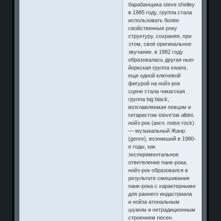
барабанщика steve shelley
в 1985 году, группа стала
использовать более
свойственные року
структуру, сохраняя, при
этом, своё оригинальное
звучание. в 1982 году
образовалась другая нью-
йоркская группа swans.
еще одной ключевой
фигурой на нойз-рок
сцене стала чикагская
группа big black,
возглавляемая певцом и
гитаристом steve’ом albini.
нойз-рок (англ. noise rock)
— музыкальный Жанр
(genre), возникший в 1980-
е годы, как
экспериментальное
ответвление панк-рока.
нойз-рок образовался в
результате смешивания
панк-рока с характерными
для раннего индастриала
и нойза атональным
шумом и нетрадиционным
строением песен.