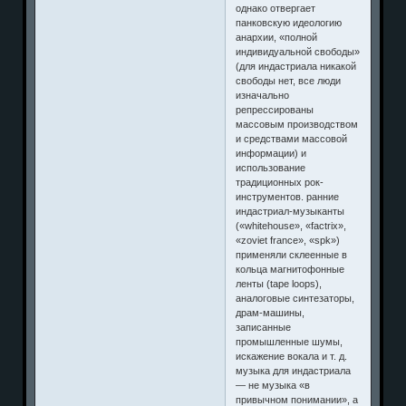
однако отвергает
панковскую идеологию
анархии, «полной
индивидуальной свободы»
(для индастриала никакой
свободы нет, все люди
изначально
репрессированы
массовым производством
и средствами массовой
информации) и
использование
традиционных рок-
инструментов. ранние
индастриал-музыканты
(«whitehouse», «factrix»,
«zoviet france», «spk»)
применяли склеенные в
кольца магнитофонные
ленты (tape loops),
аналоговые синтезаторы,
драм-машины,
записанные
промышленные шумы,
искажение вокала и т. д.
музыка для индастриала
— не музыка «в
привычном понимании», а