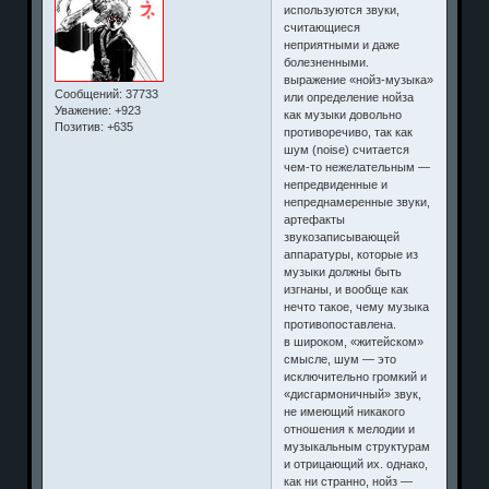
используются звуки,
считающиеся
неприятными и даже
болезненными.
выражение «нойз-музыка»
Сообщений:
37733
или определение нойза
Уважение:
+923
как музыки довольно
Позитив:
+635
противоречиво, так как
шум (noise) считается
чем-то нежелательным —
непредвиденные и
непреднамеренные звуки,
артефакты
звукозаписывающей
аппаратуры, которые из
музыки должны быть
изгнаны, и вообще как
нечто такое, чему музыка
противопоставлена.
в широком, «житейском»
смысле, шум — это
исключительно громкий и
«дисгармоничный» звук,
не имеющий никакого
отношения к мелодии и
музыкальным структурам
и отрицающий их. однако,
как ни странно, нойз —