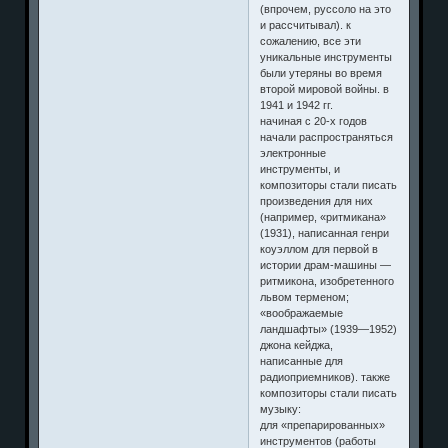
(впрочем, руссоло на это
и рассчитывал). к
сожалению, все эти
уникальные инструменты
были утеряны во время
второй мировой войны. в
1941 и 1942 гг.
начиная с 20-х годов
начали распространяться
электронные
инструменты, и
композиторы стали писать
произведения для них
(например, «ритмикана»
(1931), написанная генри
коуэллом для первой в
истории драм-машины —
ритмикона, изобретенного
львом терменом;
«воображаемые
ландшафты» (1939—1952)
джона кейджа,
написанные для
радиоприемников). также
композиторы стали писать
музыку:
для «препарированных»
инструментов (работы