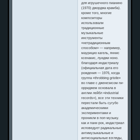
для игрушечного пианино
(1970) джорджа крамба).
кроме того, многие
композиторы
использовали
традиционные
музыкальные
инструменты
«нетрадиционным
способом» — например,
маурицио кагель, яннис
ксенакис, луиджи ноно.
благодаря индастриалу
(официальная дата его
рождения — 1976, когда
группа «throbbing gristle»
во главе с дженезисом пи-
орриджем основала в
англии лейбл «industrial
records»), все эти техники
перестали быть сугубо
академическими
экспериментами и
проникли в поп-музыку.
как и панк-рок, индастриал
исповедует радикальные
антимузыкальные и
антисоциальные взгляды,